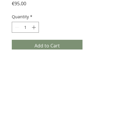
Price
€95.00
Quantity
*
Add to Cart
Mosaico Opus su pietra lavica
dell'Etna smaltato con fusioni di
vetro di murano.
Il mosaico è fornito montato su
rete 30x30
PREZZO AL FOGLIO 30x30
NORMALMENTE DISPONIBILE IN 3
SETTIMANE