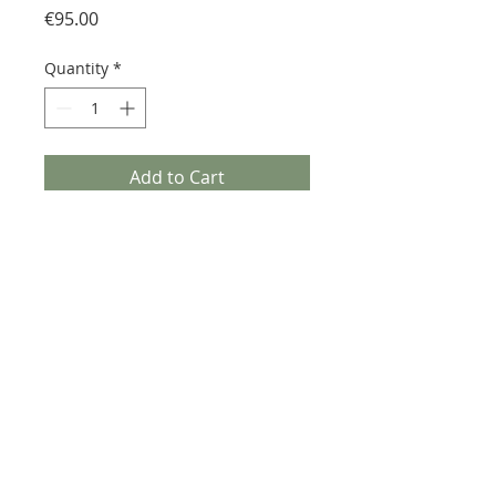
Price
€95.00
Quantity
*
Add to Cart
Mosaico Opus su pietra lavica
dell'Etna smaltato con fusioni di
vetro di murano.
Il mosaico è fornito montato su
rete 30x30
PREZZO AL FOGLIO 30x30
NORMALMENTE DISPONIBILE IN 3
SETTIMANE