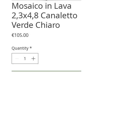
Mosaico in Lava
2,3x4,8 Canaletto
Verde Chiaro
Price
€105.00
Quantity
*
Add to Cart
Mosaico 2,3x4,8 su pietra lavica
dell'Etna smaltato con fusioni di
cristalline e vetri di Murano.
Il mosaico è fornito montato su
rete 30x30 cm spessore 1cm
PREZZO AL FOGLIO 30x30cm