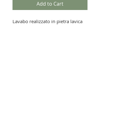
Add to Cart
Lavabo realizzato in pietra lavica
scavata da pieno, interno smaltato
in galassia nero ed esterno in oro
a 3° fuoco.
prodotto su misura
NORMALMENTE DISPONIBILE IN 2
SETTIMANE
Lavastone by Acquario srl - P.IVA
04518310281
via primo maggio
33 - 35030
Bastia di Rovolon (PD) - ITALIA
info@lavastone-official.com
- T.0499913483
- RETURNS and SHIPMENTS
- PAYMENT METHODS