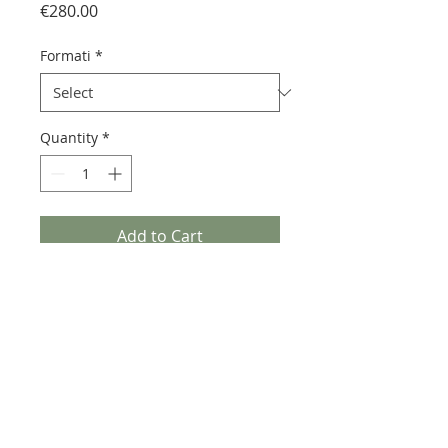
Price
€280.00
Formati
*
Quantity
*
Add to Cart
Pietra lavica euganea realizzata
con decorazioni e vetrificazioni
che lasciano trasparire il fondo
naturale.
Può presentare piccoli puntini
verdi, caratteristiche degli ossidi
presenti nel materiale.