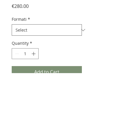
Price
€280.00
Formati
*
Quantity
*
Add to Cart
Pietra lavica euganea realizzata
con decorazioni e vetrificazioni
che lasciano trasparire il fondo
naturale.
Può presentare piccoli puntini
verdi, caratteristiche degli ossidi
presenti nel materiale.