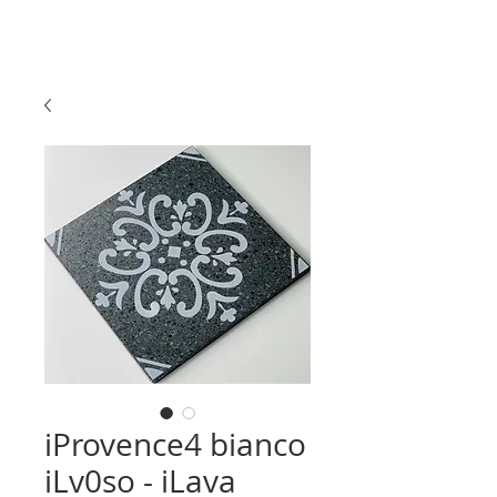
iProvence4 bianco
iLv0so - iLava