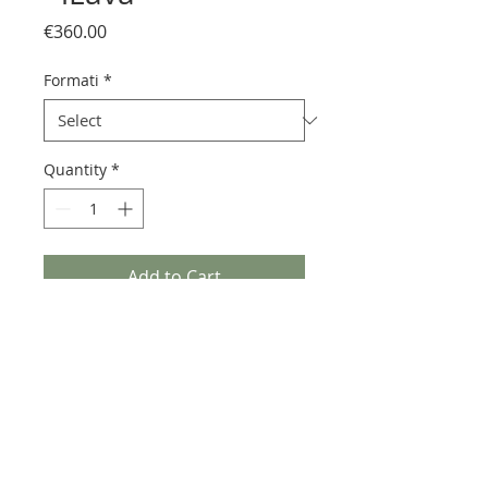
Price
€360.00
Formati
*
Quantity
*
Add to Cart
Pietra lavica euganea realizzata
con smalti dell'antica tradizione
fiorentina dei Della Robbia.
Colore coprente, può presentare
piccoli puntini verdi,
caratteristiche degli ossidi presenti